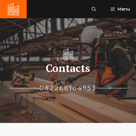
Skip
Menu
to
content
Contacts
082266164853